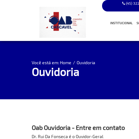
(45) 32
INSTITUCIONAL
S
A HISTÓRIA
EX PRESIDEN
Você está em: Home
/
Ouvidoria
Ouvidoria
GESTÃO ATUA
CONSELHEIRO
TRIBUNAL DE 
ATA DE INSTA
SUBSEÇÕES
Oab Ouvidoria - Entre em contato
Dr. Rui Da Fonseca é o Ouvidor-Geral