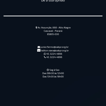
Dê a sua opnião
Av. Assunção, 668 - Alto Alegre
Cascavel - Paraná
85805-030
junior.fermo@oabpr.org.br
taliton.viana@oabpr.org.br
45. 3224-4896
45. 3224-4896
Seg à Sex
Das 08h30 às 12h00
Das 13h30 às 18h00