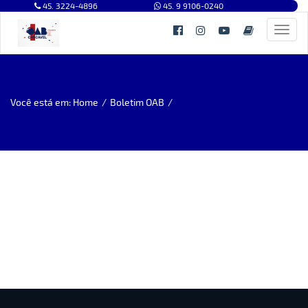
45. 3224-4896
45. 9 9106-0240
Toggl
navig
Você está em: Home
/
Boletim OAB
/