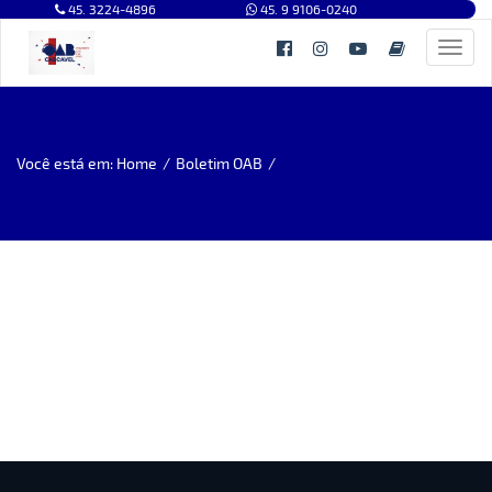
45. 3224-4896
45. 9 9106-0240
Toggl
navig
Você está em: Home
/
Boletim OAB
/