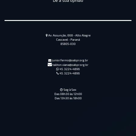
Dê a sua opnião
Av. Assunção, 668 - Alto Alegre
Cascavel - Paraná
85805-030
junior.fermo@oabpr.org.br
taliton.viana@oabpr.org.br
45. 3224-4896
45. 3224-4896
Seg à Sex
Das 08h30 às 12h00
Das 13h30 às 18h00