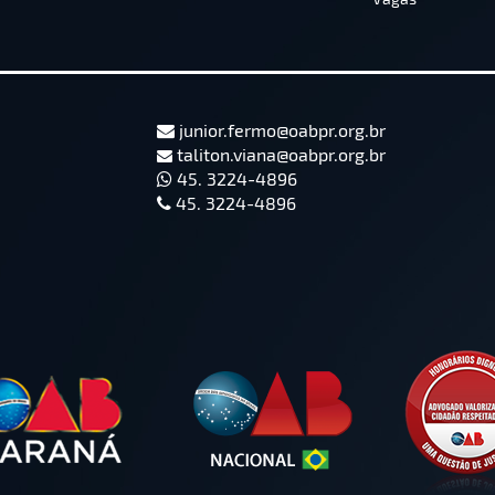
junior.fermo@oabpr.org.br
taliton.viana@oabpr.org.br
45. 3224-4896
45. 3224-4896