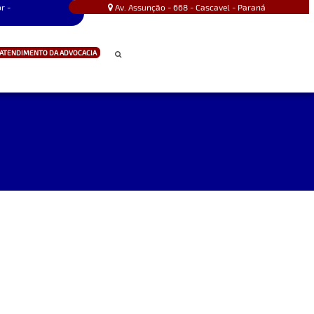
r -
Av. Assunção - 668 - Cascavel - Paraná
ATENDIMENTO DA ADVOCACIA
CONTATO
AVALIE AGORA