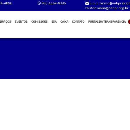
24-4896
(45) 3224-4896
junior.fermo@oabpr.org.b
taliton.viana@oabpr.org.br
ERVIÇOS
EVENTOS
COMISSÕES
ESA
CAIXA
CONTATO
PORTAL DA TRANSPARÊNCIA
HONORÁRIOS
LISTA DE COMISSÕES
BENEFÍCIOS
OUVIDORIA
TES OAB CASCAVEL
MATERIAIS DO PJE
CONVÊNIOS
FALE CONOSCO
L
SITES ÚTEIS
CENTRO DE CONVIVÊNCIA
ATUALIZE SEU CADASTRO
S
TELEFONES ÚTEIS
CID - INCLUSÃO DIGITAL
FAÇA PARTE
ÉTICA
MANUAL DO ADVOGADO
ESCRITÓRIO COMPARTILHADO
DÊ A SUA OPINIÃO
LAÇÃO
DIÁRIO OFICIAL DA OAB
PROJETOS
CURRÍCULOS
CAMPANHAS