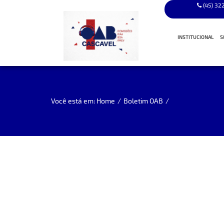
(45) 32
INSTITUCIONAL
S
A HISTÓRIA
EX PRESIDEN
Você está em: Home
/
Boletim OAB
/
GESTÃO ATUA
CONSELHEIRO
TRIBUNAL DE 
ATA DE INSTA
SUBSEÇÕES